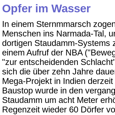
Opfer im Wasser
In einem
Sternmmarsch
zogen
Menschen ins
Narmada-Tal
, 
dortigen Staudamm-Systems zu 
einem Aufruf der NBA ("Bewe
"zur entscheidenden Schlacht" 
sich die über zehn Jahre dau
Mega-Projekt in Indien derzei
Baustop wurde in den vergan
Staudamm
um acht Meter erh
Regenzeit wieder 60 Dörfer vo