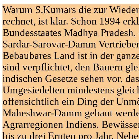
Warum
S.Kumars
die zur Wieder
rechnet, ist klar. Schon 1994 erk
Bundesstaates
Madhya
Pradesh
,
Sardar-Sarovar-Damm
Vertriebe
Bebaubares Land ist in der gan
sind verpflichtet, den Bauern gl
indischen Gesetze sehen vor, da
Umgesiedelten mindestens gleich 
offensichtlich ein Ding der Unmö
Maheshwar-Damm
gebaut werden
Agrarregionen Indiens. Bewässer
bis zu drei Ernten pro Jahr. Neb